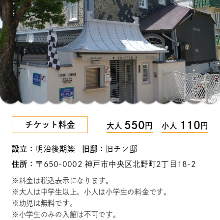
550
110
チケット料金
大人
円
小人
円
設立：
明治後期築
旧邸：
旧チン邸
住所：
〒650-0002 神戸市中央区北野町2丁目18-2
料金は税込表示になります。
大人は中学生以上、小人は小学生の料金です。
幼児は無料です。
小学生のみの入館は不可です。