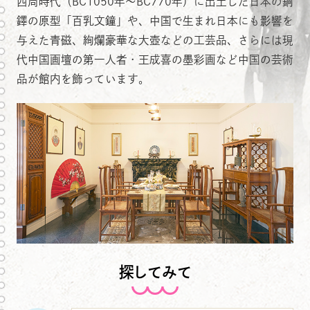
西周時代（BC1050年～BC770年）に出土した日本の銅
鐸の原型「百乳文鐘」や、中国で生まれ日本にも影響を
与えた青磁、絢爛豪華な大壺などの工芸品、さらには現
代中国画壇の第一人者・王成喜の墨彩画など中国の芸術
品が館内を飾っています。
探してみて