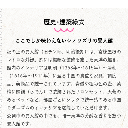
歴史・建築様式
ここでしか味わえないシノワズリの異人館
坂の上の異人館（旧チン邸、明治後期）は、寄棟屋根の
レトロな外観。窓には繊細な装飾を施した東洋の趣き。
館内のインテリアは明朝（1368年～1615年）～清朝
（1616年～1911年）に至る中国の貴重な家具、調度
品、美術品で統一されています。青磁や極彩色の壺、紫
檀に螺鈿（らでん）で装飾されたサロンセット、天蓋の
あるベッドなど、部屋ごとにシックで統一感のある中国
モダニズムのインテリアを堪能していただけます。
公開中の異人館の中でも、唯一東洋の芳醇な香りを放つ
異人館です。