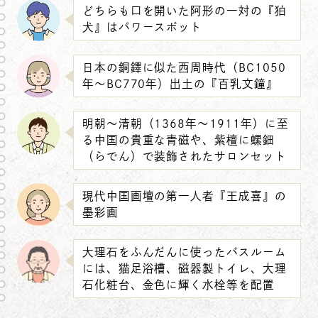
どちらも口を開いた阿形の一対の『狛
犬』はパワースポット
日本の銅鐸に似た西周時代（BC1050
年～BC770年）出土の『百乳文鐘』
明朝～清朝（1368年～1911年）に至
る中国の貴重な青磁や、紫檀に螺鈿
（らでん）で装飾されたサロンセット
現代中国画壇の第一人者『王成喜』の
墨彩画
大理石をふんだんに使ったバスルーム
には、猫足浴槽、磁器製トイレ、大理
石化粧台、金色に輝く水栓等を配置