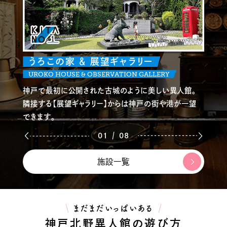
うろこの家 ＆ 展望ギャラリー
UROKO HOUSE & OBSERVATION GALLERY
神戸で最初に公開された古城のように美しい異人館。
隣接する【展望ギャラリー】からは神戸の街や港が一望
できます。
/
01
08
施設一覧
まだまだいっぱいある
神戸北野異人館の遊び方