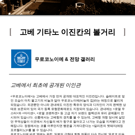
고베 기타노 이진칸의 볼거리
우로코노이에 & 전망 갤러리
고베에서 최초에 공개된 이인관
<우로코노이에>는 고베에서 가장 먼저 공개된 대표적인 이진칸입니다. 슬레이트로 덮
인 모습이 마치 물고기의 비늘과 닮아 우로코노이에(비늘의 집)라는 애칭으로 불리게
되었습니다. 외관뿐만 아니라 관내에도 이진칸 특유의 양식과 디자인이 거의 완벽한 상
태로 보존되어 있어 국가 등록 유형문화재로도 지정되어 있습니다. 관내에는 <로열 우
스터>와 <마이센>, <로열 코펜하겐> 등 고급 자기 브랜드 컬렉션과 유리 공예품이 전
시되어 있습니다. 선룸에서는 고베항의 경치를 볼 수 있는데, 고베항 개항 당시에 살았
던 무역상들이 이곳에서 자신들의 배가 항구로 들어오고 나가는 모습을 지켜봤다고 전
해집니다. 정원에서는 코를 어루만지면 행운을 가져다준다는 <칼리돈의 멧돼지(애칭
포르첼리노)>를 볼 수 있습니다.
우로코노이에 바로 옆에는 유럽, 일본의 근현대 회화 작품이 다수 전시된 ‘우로코 미술