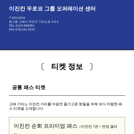
이진칸 우로코 그룹 오퍼레이션 센터
〒650-0002
효고현 고베시 주오구 기타노초 3-5-4
TEL.0120-888581
FAX.078-241-5537
티켓 정보
공통 패스 티켓
고베 기타노 이진칸 거리를 마음껏 즐기고픈 분들을 위해 보다 저렴한 패
스 티켓을 소개합니다.
이진칸 순회 프리미엄 패스
（이진칸 7관 + 전망 갤러