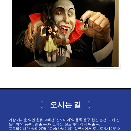
오시는 길
가장 가까운 역인 한큐 고베선 ‘산노미야’역 동쪽 출구·한신 본선 ‘고베 산
노미야’역 동쪽 5번 출구·JR 고베선 ‘산노미야’역 서쪽 출구,
포트라이너 ‘산노미야’역, ‘고베(산노미야)’ 정류소에서 도보로 약 15분 소