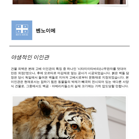
벤노이에
야생적인 이인관
건물 외벽은 본래 고베 이인관의 특징 중 하나인 ‘시타미이타바리(나무판자를 덧대어
만든 외장)’였으나, 후에 모르타르 마감재로 덮는 공사가 시공되었습니다. 붉은 벽돌 담
장은 당시 독일에서 들여온 벽돌로 지어져 고베시로부터 문화재로 지정되었습니다. 본
이인관은 현재로서는 접하기 힘든 동물들의 박제가 빼곡히 전시되어 있는 색다른 서양
식 건물로, 그중에서도 백곰・아메리카들소의 실제 크기에는 가히 압도당할 만합니다.