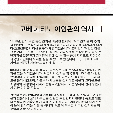
고베 기타노 이인관의 역사
1858년, 일미 수호 통상 조약을 비롯한 안세이 5개국 조약을 미국·영
국·네덜란드·프랑스와 체결한 후에 하코다테·가나가와·나가사키·니가
타·효고(고베)의 다섯 항구가 개항되었습니다. 고베항이 개항한 것은
그로부터 10년 후인 1868년 1월 1일. 기타노초를 포함하는 거류지 주
변지역을 일본인과 외국인이 함께 살 수 있는 공생 지역으로 지정하여
외국인도 집이나 토지를 빌릴 수 있도록 했습니다. 이것이 후에 고베
기타노 이진칸 거리라고 불리게 됩니다.
바다와 산의 아름다운 풍경이 펼쳐지는 고베는 당시 외국인에게도 인
기를 끄는 거리였습니다. 거류지의 설계는 영국인의 J.W.하트가 담당
했습니다. 거류지를 126개의 구획으로 나누어서 정비하고 인도와 차
도를 분리시켰으며, 가로수와 가스등을 설치하고 공원과 그라운드를
조성하여 서양풍의 거리가 완성되었습니다. 이는 당시의 현지 주민에
게 강한 인상을 주었습니다.
현존하는 이진칸(서양식 건물)의 대부분은 고베에 살던 영국인 A.N.한
셀과 일본에서 설계 사무소를 설립한 독일인 D.G.랄란데 등으로 대표
되는 외국인 건축가들에 의해 지어졌습니다. 고베 이진칸의 설계 수준
이 높이 평가되는 이유 중 하나가 바로 이 우수한 외국인 설계사들 덕
분이라고 할 수 있습니다.