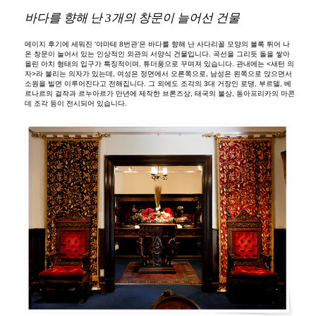
바다를 향해 난 3개의 창문이 늘어선 건물
메이지 후기에 세워진 ‘야마테 8번관’은 바다를 향해 난 사다리꼴 모양의 볼록 튀어 나
온 창문이 늘어서 있는 인상적인 외관의 서양식 건물입니다. 곡선을 그리듯 돌을 쌓아
올린 아치 형태의 입구가 특징적이며, 튜더풍으로 꾸며져 있습니다. 관내에는 <새턴 의
자>라 불리는 의자가 있는데, 여성은 정면에서 오른쪽으로, 남성은 왼쪽으로 앉으면서
소원을 빌면 이루어진다고 전해집니다. 그 외에도 조각의 3대 거장인 로댕, 부르델, 베
르나르의 걸작과 르누아르가 만년에 제작한 브론즈상, 태국의 불상, 동아프리카의 마콘
데 조각 등이 전시되어 있습니다.