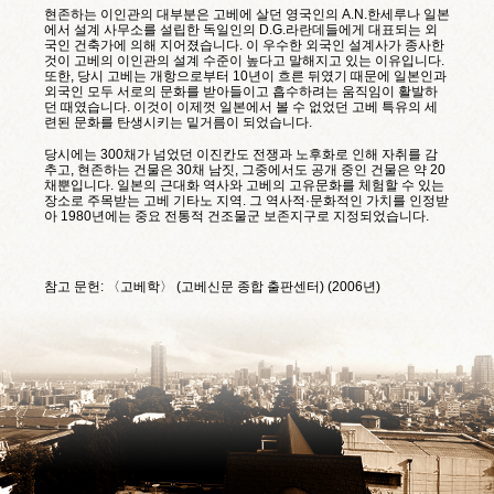
현존하는 이인관의 대부분은 고베에 살던 영국인의 A.N.한세루나 일본
에서 설계 사무소를 설립한 독일인의 D.G.라란데들에게 대표되는 외
국인 건축가에 의해 지어졌습니다. 이 우수한 외국인 설계사가 종사한
것이 고베의 이인관의 설계 수준이 높다고 말해지고 있는 이유입니다.
또한, 당시 고베는 개항으로부터 10년이 흐른 뒤였기 때문에 일본인과
외국인 모두 서로의 문화를 받아들이고 흡수하려는 움직임이 활발하
던 때였습니다. 이것이 이제껏 일본에서 볼 수 없었던 고베 특유의 세
련된 문화를 탄생시키는 밑거름이 되었습니다.
당시에는 300채가 넘었던 이진칸도 전쟁과 노후화로 인해 자취를 감
추고, 현존하는 건물은 30채 남짓, 그중에서도 공개 중인 건물은 약 20
채뿐입니다. 일본의 근대화 역사와 고베의 고유문화를 체험할 수 있는
장소로 주목받는 고베 기타노 지역. 그 역사적·문화적인 가치를 인정받
아 1980년에는 중요 전통적 건조물군 보존지구로 지정되었습니다.
참고 문헌: 〈고베학〉 (고베신문 종합 출판센터) (2006년)