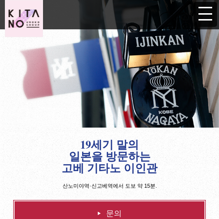
IJINKAN[Uroko-no-Ie]
19세기 말의
일본을 방문하는
고베 기타노 이인관
산노미야역·신고베역에서 도보 약 15분.
문의