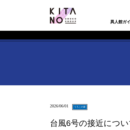
IJINKAN[うろこの家]
異人館ガ
2026/06/01
うろこの家
台風6号の接近につい