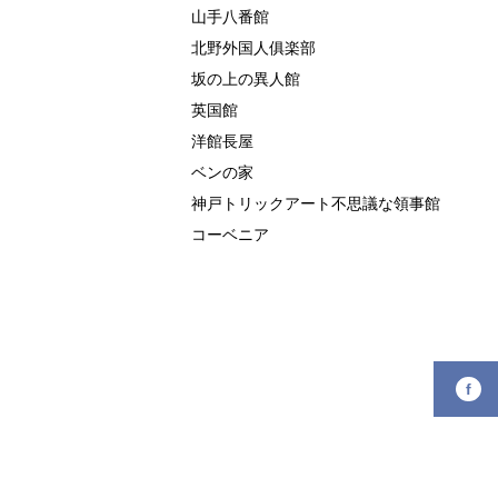
山手八番館
北野外国人俱楽部
坂の上の異人館
英国館
洋館長屋
ベンの家
神戸トリックアート不思議な領事館
コーベニア
f