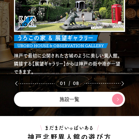
うろこの家 ＆ 展望ギャラリー
UROKO HOUSE & OBSERVATION GALLERY
神戸で最初に公開された古城のように美しい異人館。
隣接する【展望ギャラリー】からは神戸の街や港が一望
できます。
/
01
08
施設一覧
まだまだいっぱいある
神戸北野異人館の遊び方