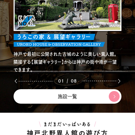
うろこの家 ＆ 展望ギャラリー
UROKO HOUSE & OBSERVATION GALLERY
神戸で最初に公開された古城のように美しい異人館。
隣接する【展望ギャラリー】からは神戸の街や港が一望
できます。
/
01
08
施設一覧
まだまだいっぱいある
神戸北野異人館の遊び方