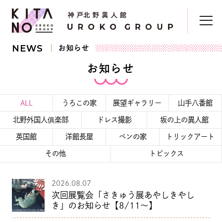
NEWS
お知らせ
お知らせ
ALL
うろこの家
展望ギャラリー
山手八番館
北野外国人俱楽部
ドレス撮影
坂の上の異人館
英国館
洋館長屋
ベンの家
トリックアート
その他
トピックス
2026.08.07
次回展覧会「さきゅう展あやしきやし
き」のお知らせ【8/11～】