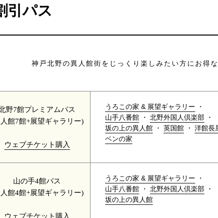
割引パス
神戸北野の異人館街をじっくり楽しみたい方にお得
うろこの家 & 展望ギャラリー
・
北野7館プレミアムパス
山手八番館
・
北野外国人倶楽部
・
異人館7館+展望ギャラリー)
坂の上の異人館
・
英国館
・
洋館長
ベンの家
ウェブチケット購入
うろこの家 & 展望ギャラリー
・
山の手4館パス
山手八番館
・
北野外国人倶楽部
・
異人館4館+展望ギャラリー)
坂の上の異人館
ウェブチケット購入