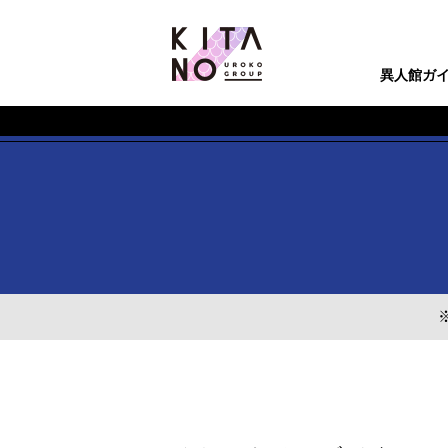
IJINKAN[うろこの家]
異人館ガ