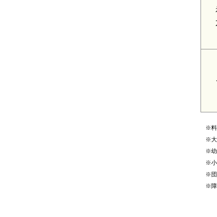
※料
※大
※幼
※小
※団
※障