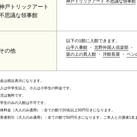
神戸トリックアート 不思議な領事館
神戸トリックアート
不思議な領事館
以下の1館に入館できます。
山手八番館
・
北野外国人倶楽部
・
その他
坂の上の異人館
・
洋館長屋
・
ベン
金は税込表示になります。
人は中学生以上、小人は小学生の料金です。
児は無料です。
学生のみの入館は不可です。
体料金（大人のみ適用）：全ての館で20名以上50円引きになります。
害者割引（大人のみ適用）：全ての館で50円引きになります。ご本人と介護者1名