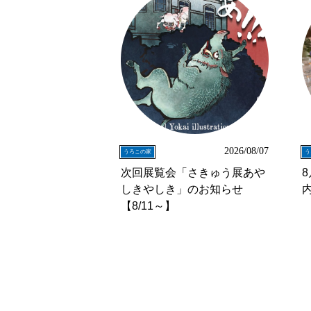
2026/08/07
うろこの家
う
次回展覧会「さきゅう展あや
しきやしき」のお知らせ
【8/11～】