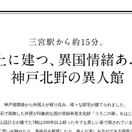
神戸港開港から外国人が移り住み、様々な邸宅が建てられました。
石で装飾した外壁が印象的な国の登録有形文化財『うろこの家』をはじ
人設計士が建てた7館は100年以上経った今でも美しい姿で残されてい
に思いを馳せたり、美術品を鑑賞したり、色んな楽しみ方ができる場所