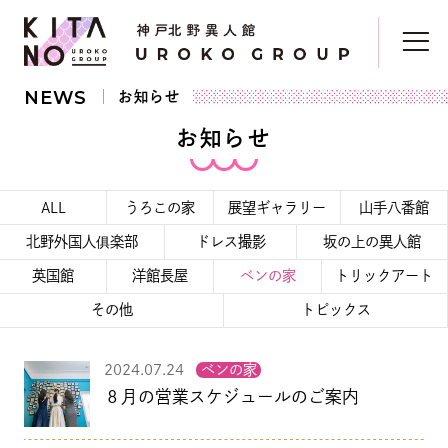
NEWS
お知らせ
お知らせ
ALL
うろこの家
展望ギャラリー
山手八番館
北野外国人俱楽部
ドレス撮影
坂の上の異人館
英国館
洋館長屋
ベンの家
トリックアート
その他
トピックス
2024.07.24
ベンの家
８月の営業スケジュールのご案内