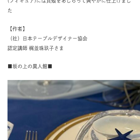
(フィギュア)には貝殻をあしらって爽やかに仕上げまし
た
【作者】
（社）日本テーブルデザイナー協会
認定講師 梶並珠玖子さま
■坂の上の異人館■