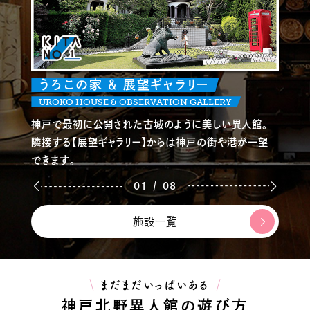
うろこの家 ＆ 展望ギャラリー
UROKO HOUSE & OBSERVATION GALLERY
神戸で最初に公開された古城のように美しい異人館。
隣接する【展望ギャラリー】からは神戸の街や港が一望
できます。
/
01
08
施設一覧
まだまだいっぱいある
神戸北野異人館の遊び方