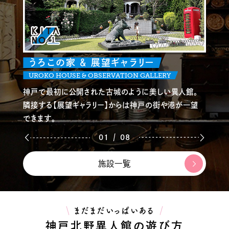
うろこの家 ＆ 展望ギャラリー
UROKO HOUSE & OBSERVATION GALLERY
神戸で最初に公開された古城のように美しい異人館。
隣接する【展望ギャラリー】からは神戸の街や港が一望
できます。
/
01
08
施設一覧
まだまだいっぱいある
神戸北野異人館の遊び方