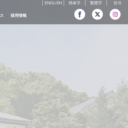
ENGLISH
簡体字
繁體字
한국
ス
採用情報