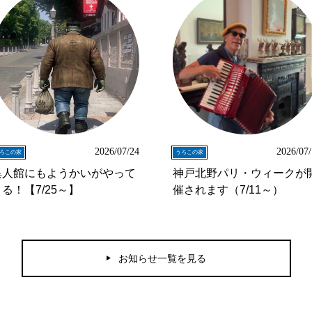
2026/07/24
2026/07
ろこの家
うろこの家
異人館にもようかいがやって
神戸北野パリ・ウィークが
る！【7/25～】
催されます（7/11～）
お知らせ一覧を見る