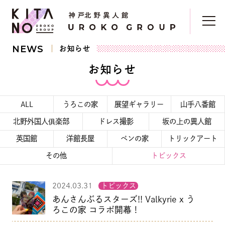
NEWS
お知らせ
お知らせ
ALL
うろこの家
展望ギャラリー
山手八番館
北野外国人俱楽部
ドレス撮影
坂の上の異人館
英国館
洋館長屋
ベンの家
トリックアート
その他
トピックス
2024.03.31
トピックス
あんさんぶるスターズ!! Valkyrie x う
ろこの家 コラボ開幕！