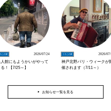
2026/07/24
2026/07
ろこの家
うろこの家
異人館にもようかいがやって
神戸北野パリ・ウィークが
る！【7/25～】
催されます（7/11～）
お知らせ一覧を見る