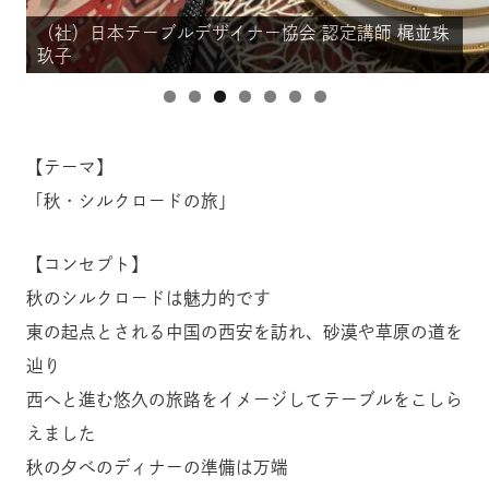
（社）日本テーブルデザイナー協会 認定講師 梶並珠
（社）日本テーブルデザイナー協会 認定講師 梶並珠
（社）日本テーブルデザイナー協会 認定講師 梶並珠
（社）日本テーブルデザイナー協会 認定講師 梶並珠
（社）日本テーブルデザイナー協会 認定講師 梶並珠
（社）日本テーブルデザイナー協会 認定講師 梶並珠
（社）日本テーブルデザイナー協会 認定講師 梶並珠
玖子
玖子
玖子
玖子
玖子
玖子
玖子
【テーマ】
「秋・シルクロードの旅」
【コンセプト】
秋のシルクロードは魅力的です
東の起点とされる中国の西安を訪れ、砂漠や草原の道を
辿り
西へと進む悠久の旅路をイメージしてテーブルをこしら
えました
秋の夕べのディナーの準備は万端