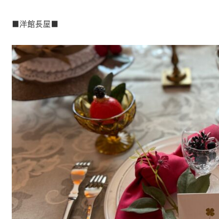
■洋館長屋■