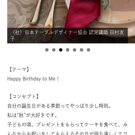
（社）日本テーブルデザイナー協会 認定講師 田村友
（社）日本テーブルデザイナー協会 認定講師 田村友
（社）日本テーブルデザイナー協会 認定講師 田村友
（社）日本テーブルデザイナー協会 認定講師 田村友
（社）日本テーブルデザイナー協会 認定講師 田村友
（社）日本テーブルデザイナー協会 認定講師 田村友
（社）日本テーブルデザイナー協会 認定講師 田村友
子
子
子
子
子
子
子
【テーマ】
Happy Birthday to Me！
【コンセプト】
自分の誕生日がある季節ってやっぱり少し特別。
私は“秋”が大好きです。
子どもの頃、プレゼントをもらってケーキを食べて、み
んなからお祝いをしてもらえるその日が待ち遠しくてワ