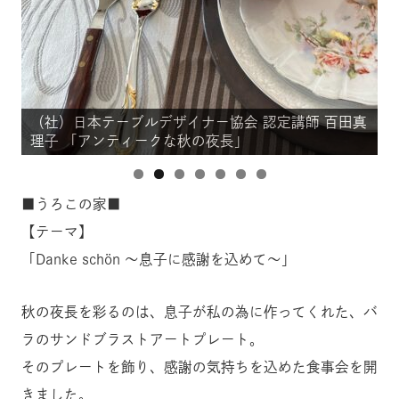
百田真
（社）日本テーブルデザイナー協会 認定講師 百田真
理子 「アンティークな秋の夜長」
■うろこの家■
【テーマ】
「Danke schön ～息子に感謝を込めて～」
秋の夜長を彩るのは、息子が私の為に作ってくれた、バ
ラのサンドブラストアートプレート。
そのプレートを飾り、感謝の気持ちを込めた食事会を開
きました。