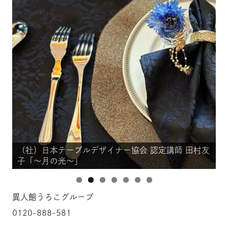
 田村友
（社）日本テーブルデザイナー協会 認定講師 田村友
子「～月の光～」
異人館うろこグループ
0120-888-581