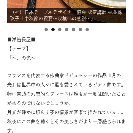
梶並珠
（社）日本テーブルデザイナー協会 認定講師 梶並珠
玖子「中秋節の祝宴～収穫への感謝～」
■洋館長屋■
【テーマ】
「～月の光～」
フランスを代表する作曲家ドビュッシーの作品『月の
光』は世界中の人々に最も愛されているピアノ曲です。
特に冒頭の幻想的なフレーズは誰もが一度は聞いたこと
があるのではないでしょうか。
月光が静かに照らす夜の情景が音楽で描かれています。
秋夜にこの曲を聴くとその美しさがより一層感じられま
す。