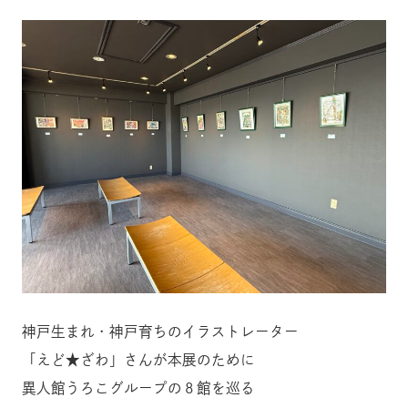
神戸生まれ・神戸育ちのイラストレーター
「えど★ざわ」さんが本展のために
異人館うろこグループの８館を巡る