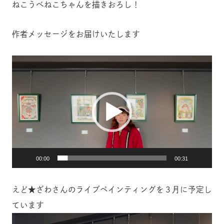
ねこうべねこちゃんを描きおろし！
作者メッセージをお届けいたします
動
画
プ
レ
ー
ヤ
ー
00:00
00:31
えど★ざわさんのライブペインティングを３月に予定し
ています